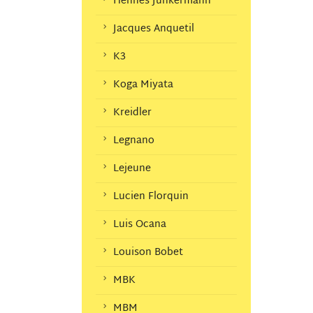
Hennes Junkermann
Jacques Anquetil
K3
Koga Miyata
Kreidler
Legnano
Lejeune
Lucien Florquin
Luis Ocana
Louison Bobet
MBK
MBM