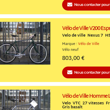
Nous contacter
pour 
Vélo de Ville V200 E
Velo de ville Nexus 7 
Marque :
Vélo de Ville
Vélo
neuf
803,00 €
Nous contacter
pour 
Vélo de Ville Homme 
Velo VTC 27 vitesses F
Gris basalt