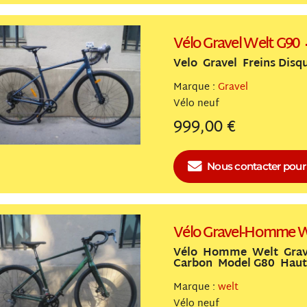
Vélo Gravel Welt G90
Velo Gravel Freins Disq
Marque :
Gravel
Vélo
neuf
999,00 €
Nous contacter
pour 
Vélo Gravel-Homme W
Vélo Homme Welt Grave
Carbon Model G80 Haut
Marque :
welt
Vélo
neuf