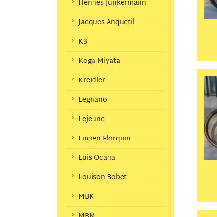
Hennes Junkermann
Jacques Anquetil
K3
Koga Miyata
Kreidler
Legnano
Lejeune
Lucien Florquin
Luis Ocana
Louison Bobet
MBK
MBM