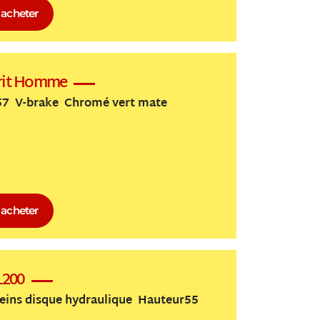
acheter
sprit Homme
H57 V-brake Chromé vert mate
acheter
L200
reins disque hydraulique Hauteur55