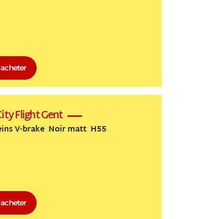
acheter
City Flight Gent
eins V-brake Noir matt H55
acheter