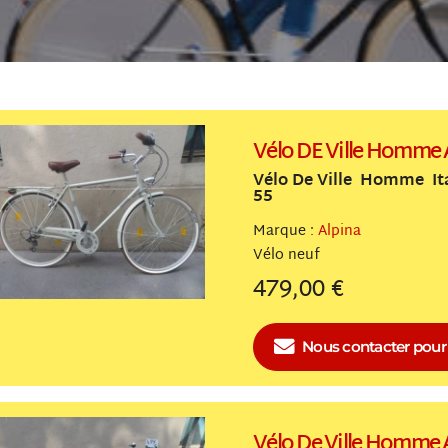
Vélo DE Ville Homme 
Vélo De Ville Homme It
55
Marque :
Alpina
Vélo
neuf
479,00 €
Nous contacter
pour 
Vélo De Ville Homme 