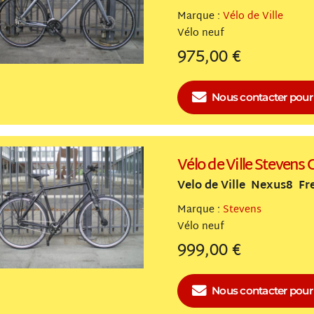
Marque :
Vélo de Ville
Vélo
neuf
975,00 €
Nous contacter
pour 
Vélo de Ville Stevens 
Velo de Ville Nexus8 Fr
Marque :
Stevens
Vélo
neuf
999,00 €
Nous contacter
pour 