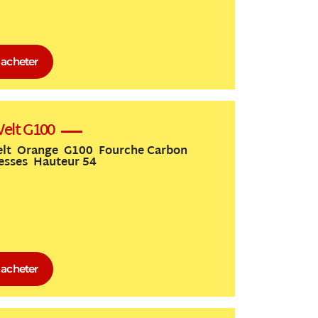
acheter
elt G100
lt Orange G100 Fourche Carbon
tesses Hauteur 54
acheter