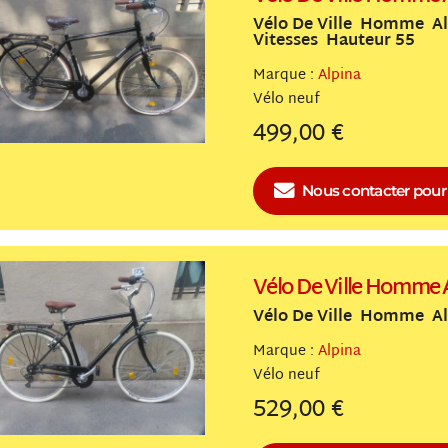
Vélo De Ville Homme Al
Vitesses Hauteur 55
Marque :
Alpina
Vélo
neuf
499,00 €
Nous contacter
pour 
Vélo De Ville Homme 
Vélo De Ville Homme Al
Marque :
Alpina
Vélo
neuf
529,00 €