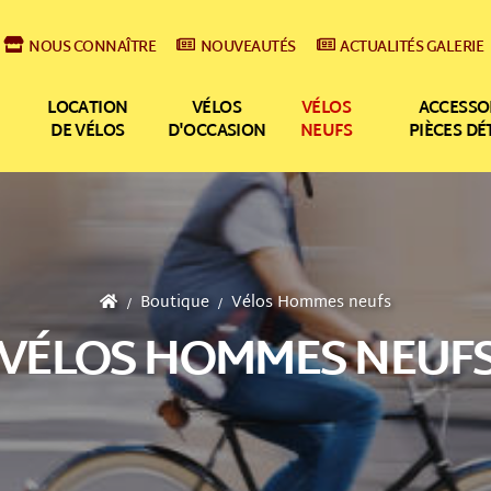
NOUS CONNAÎTRE
NOUVEAUTÉS
ACTUALITÉS GALERIE
LOCATION
VÉLOS
VÉLOS
ACCESSO
DE VÉLOS
D'OCCASION
NEUFS
PIÈCES D
Boutique
Vélos Hommes neufs
VÉLOS HOMMES NEUF