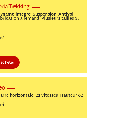
ria Trekking
ynamo integre Suspension Antivol
rication allemand Plusieurs tailles S,
nné
acheter
eo
arre horizontale 21 vitesses Hauteur 62
nné