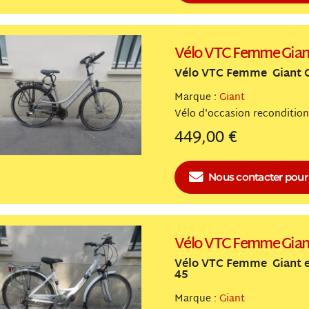
Vélo VTC Femme Gian
Vélo VTC Femme Giant G
Marque :
Giant
Vélo
reconditio
449,00 €
Nous contacter
pour 
Vélo VTC Femme Gian
Vélo VTC Femme Giant e
45
Marque :
Giant