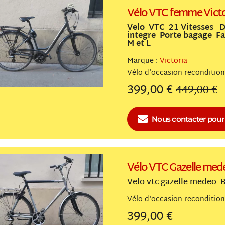
Vélo VTC femme Victo
Velo VTC 21 Vitesses D
integre Porte bagage Fab
M et L
Marque :
Victoria
Vélo
reconditio
399,00 €
449,00 €
Nous contacter
pour 
Vélo VTC Gazelle med
Velo vtc gazelle medeo B
Vélo
reconditio
399,00 €