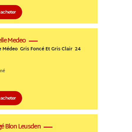
acheter
lle Medeo
Médeo Gris Foncé Et Gris Clair 24
nné
acheter
gé Blon Leusden