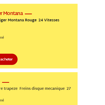
er Montana
ger Montana Rouge 24 Vitesses
nné
acheter
re trapeze Freins disque mecanique 27
nné