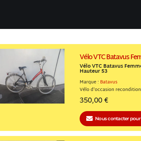
Vélo VTC Batavus F
Vélo VTC Batavus Femme
Hauteur 53
Marque :
Batavus
Vélo
reconditio
350,00 €
Nous contacter
pour 