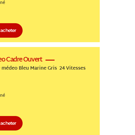
nné
acheter
eo Cadre Ouvert
médeo Bleu Marine Gris 24 Vitesses
nné
acheter