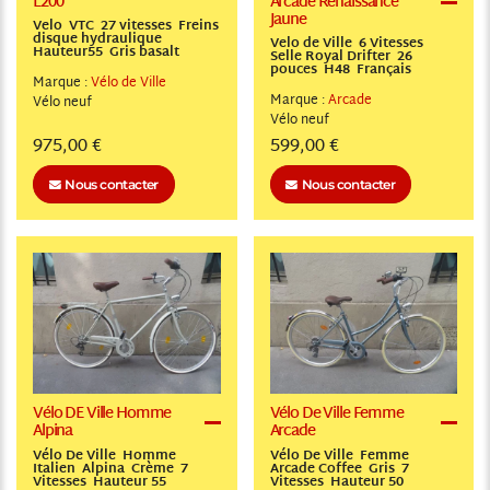
L200
Arcade Renaissance
Jaune
Velo VTC 27 vitesses Freins
disque hydraulique
Velo de Ville 6 Vitesses
Hauteur55 Gris basalt
Selle Royal Drifter 26
pouces H48 Français
Marque :
Vélo de Ville
Marque :
Arcade
Vélo
neuf
Vélo
neuf
975,00 €
599,00 €
Nous contacter
Nous contacter
Vélo DE Ville Homme
Vélo De Ville Femme
Alpina
Arcade
Vélo De Ville Homme
Vélo De Ville Femme
Italien Alpina Crème 7
Arcade Coffee Gris 7
Vitesses Hauteur 55
Vitesses Hauteur 50