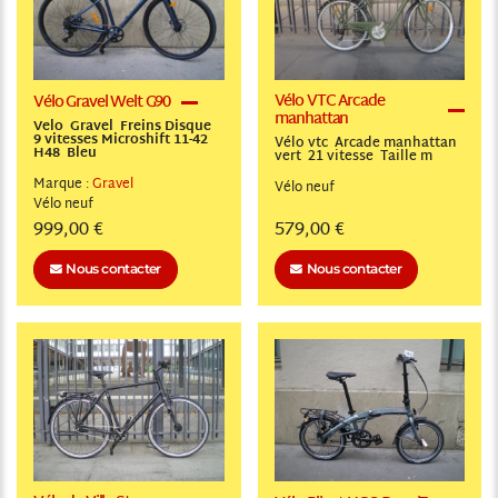
Vélo VTC Arcade
Vélo Gravel Welt G90
manhattan
Velo Gravel Freins Disque
9 vitesses Microshift 11-42
Vélo vtc Arcade manhattan
H48 Bleu
vert 21 vitesse Taille m
Marque :
Gravel
Vélo
neuf
Vélo
neuf
999,00 €
579,00 €
Nous contacter
Nous contacter