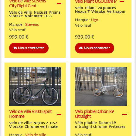
Vélo de Ville Stevens
Vélo Pliant UGO Dare i7
City Flight Gent
Velo Pliant 20 pouces
Nexus 7 V-brake Vert sapin
Velo de Ville Nexus8 Freins
V-brake Noir matt H55
Marque :
Ugo
Marque :
Stevens
Vélo
neuf
Vélo
neuf
999,00 €
939,00 €
Nous contacter
Nous contacter
Vélo de Ville V200 Esprit
Vélo pliable Dahon k9
Homme
ultralight
Velo de ville Nexus 7 H57
Vélo pliable Dahon k9
V-brake Chromé vert mate
ultralight chromé 9vitesses
Marque :
Vélo de Ville
Vélo
neuf