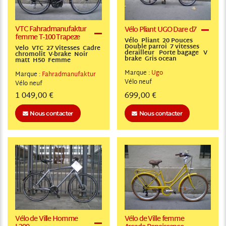
VTC Fahradmanufaktur
Vélo Pliant UGO Dare d7
femme T-100 Trapeze
Vélo Pliant 20 Pouces
Double parroi 7 vitesses
Velo VTC 27 Vitesses Cadre
derailleur Porte bagage V
chromolit V-brake Noir
brake Gris ocean
matt H50 Femme
Marque :
Ugo
Marque :
Fahradmanufaktur
Vélo
neuf
Vélo
neuf
1 049,00 €
699,00 €
Nous contacter
Nous contacter
Vélo de Ville Homme
Vélo de Ville femme