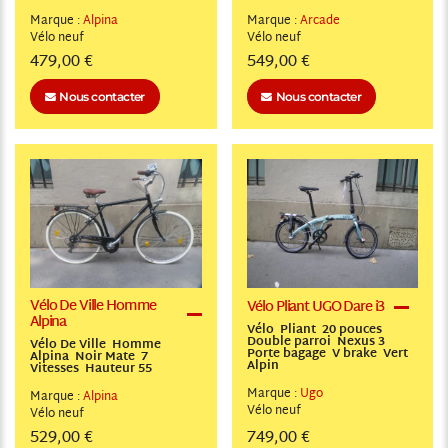
Marque :
Alpina
Marque :
Arcade
Vélo
neuf
Vélo
neuf
479,00 €
549,00 €
Nous contacter
Nous contacter
Vélo De Ville Homme
Vélo Pliant UGO Dare i3
Alpina
Vélo Pliant 20 pouces
Double parroi Nexus 3
Vélo De Ville Homme
Porte bagage V brake Vert
Alpina Noir Mate 7
Alpin
Vitesses Hauteur 55
Marque :
Ugo
Marque :
Alpina
Vélo
neuf
Vélo
neuf
529,00 €
749,00 €