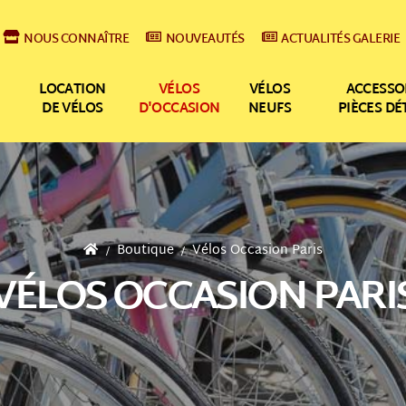
NOUS CONNAÎTRE
NOUVEAUTÉS
ACTUALITÉS GALERIE
LOCATION
VÉLOS
VÉLOS
ACCESSO
DE VÉLOS
D'OCCASION
NEUFS
PIÈCES D
Boutique
Vélos Occasion Paris
VÉLOS OCCASION PARI