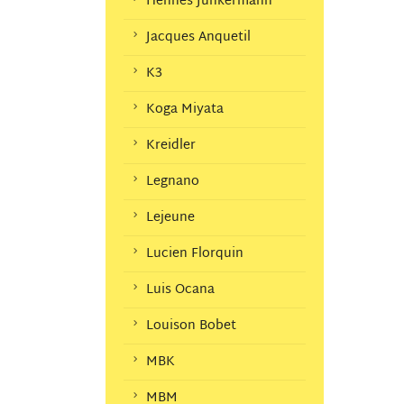
Hennes Junkermann
Jacques Anquetil
K3
Koga Miyata
Kreidler
Legnano
Lejeune
Lucien Florquin
Luis Ocana
Louison Bobet
MBK
MBM