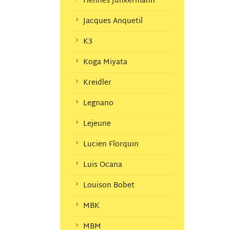
Hennes Junkermann
Jacques Anquetil
K3
Koga Miyata
Kreidler
Legnano
Lejeune
Lucien Florquin
Luis Ocana
Louison Bobet
MBK
MBM