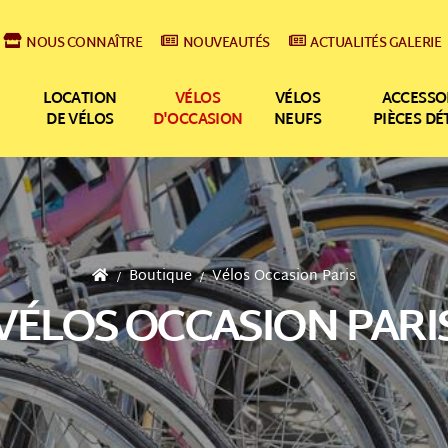
NOUS CONNAÎTRE
NOUVEAUTÉS
ACTUALITÉS GALERIE
LOCATION
VÉLOS
VÉLOS
ACCESSO
DE VÉLOS
D'OCCASION
NEUFS
PIÈCES D
Boutique
Vélos Occasion Paris
VÉLOS OCCASION PARI